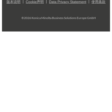
版本说明
Cookie声明
Data Privacy Statement
使用条款
©2026 Konica Minolta Business Solutions Europe GmbH