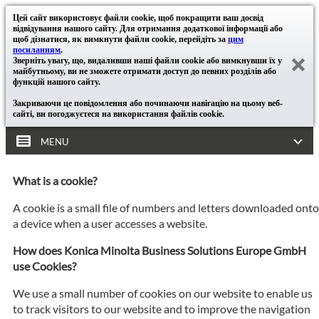
Цей сайт використовує файли cookie, щоб покращити ваш досвід
відвідування нашого сайту. Для отримання додаткової інформації або
щоб дізнатися, як вимкнути файли cookie, перейдіть за
цим
посиланням
.
Зверніть увагу, що, видаливши наші файли cookie або вимкнувши їх у
майбутньому, ви не зможете отримати доступ до певних розділів або
функцій нашого сайту.
Закриваючи це повідомлення або починаючи навігацію на цьому веб-
сайті, ви погоджуєтеся на використання файлів cookie.
MENU
What is a cookie?
A cookie is a small file of numbers and letters downloaded onto
a device when a user accesses a website.
How does Konica Minolta Business Solutions Europe GmbH
use Cookies?
We use a small number of cookies on our website to enable us
to track visitors to our website and to improve the navigation