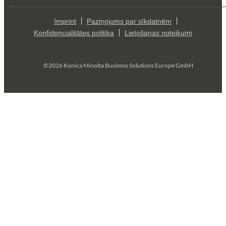
Imprint
Paziņojums par sīkdatnēm
Konfidencialitātes politika
Lietošanas noteikumi
©2026 Konica Minolta Business Solutions Europe GmbH