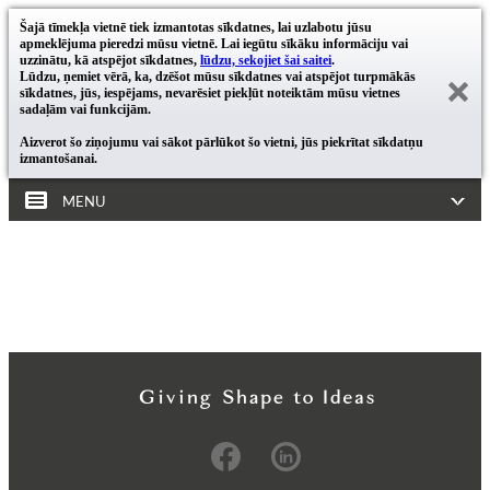
Šajā tīmekļa vietnē tiek izmantotas sīkdatnes, lai uzlabotu jūsu
apmeklējuma pieredzi mūsu vietnē. Lai iegūtu sīkāku informāciju vai
uzzinātu, kā atspējot sīkdatnes,
lūdzu, sekojiet šai saitei
.
Lūdzu, ņemiet vērā, ka, dzēšot mūsu sīkdatnes vai atspējot turpmākās
sīkdatnes, jūs, iespējams, nevarēsiet piekļūt noteiktām mūsu vietnes
sadaļām vai funkcijām.
Aizverot šo ziņojumu vai sākot pārlūkot šo vietni, jūs piekrītat sīkdatņu
izmantošanai.
MENU