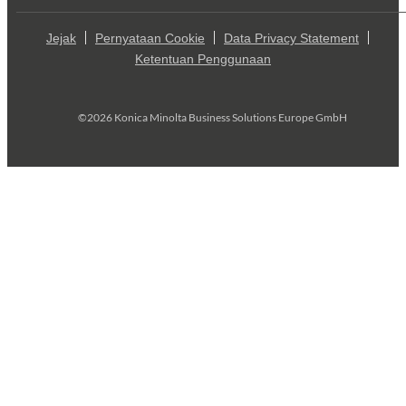
Jejak
Pernyataan Cookie
Data Privacy Statement
Ketentuan Penggunaan
©2026 Konica Minolta Business Solutions Europe GmbH