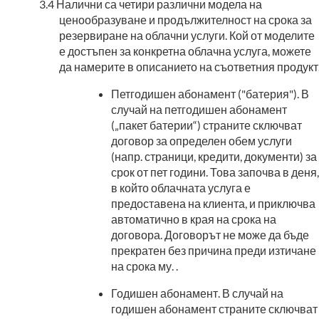
Налични са четири различни модела на
ценообразуване и продължителност на срока за
резервиране на облачни услуги. Кой от моделите
е достъпен за конкретна облачна услуга, можете
да намерите в описанието на съответния продукт
Петгодишен абонамент ("батерия"). В
случай на петгодишен абонамент
(„пакет батерии“) страните сключват
договор за определен обем услуги
(напр. страници, кредити, документи) за
срок от пет години. Това започва в деня,
в който облачната услуга е
предоставена на клиента, и приключва
автоматично в края на срока на
договора. Договорът не може да бъде
прекратен без причина преди изтичане
на срока му. .
Годишен абонамент. В случай на
годишен абонамент страните сключват