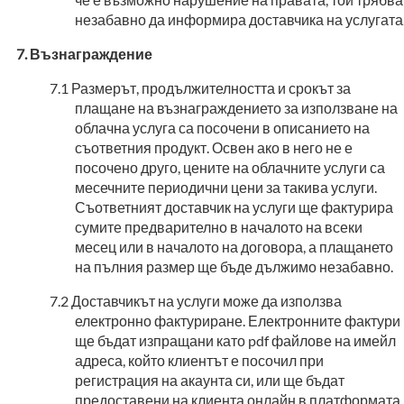
незабавно да информира доставчика на услугата
Възнаграждение
Размерът, продължителността и срокът за
плащане на възнаграждението за използване на
облачна услуга са посочени в описанието на
съответния продукт. Освен ако в него не е
посочено друго, цените на облачните услуги са
месечните периодични цени за такива услуги.
Съответният доставчик на услуги ще фактурира
сумите предварително в началото на всеки
месец или в началото на договора, а плащането
на пълния размер ще бъде дължимо незабавно.
Доставчикът на услуги може да използва
електронно фактуриране. Електронните фактури
ще бъдат изпращани като pdf файлове на имейл
адреса, който клиентът е посочил при
регистрация на акаунта си, или ще бъдат
предоставени на клиента онлайн в платформата.