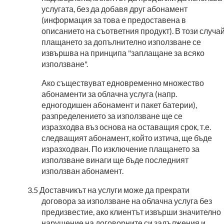
услугата, без да добавя друг абонамент
(информация за това е предоставена в
описанието на съответния продукт). В този случа
плащането за допълнително използване се
извършва на принципа "заплащане за всяко
използване".
Ако съществуват едновременно множество
абонаменти за облачна услуга (напр.
едногодишен абонамент и пакет батерии),
разпределението за използване ще се
изразходва въз основа на оставащия срок, т.е.
следващият абонамент, който изтича, ще бъде
изразходван. По изключение плащането за
използване винаги ще бъде последният
използван абонамент.
Доставчикът на услуги може да прекрати
договора за използване на облачна услуга без
предизвестие, ако клиентът извърши значително
нарушение на договорните си задължения и