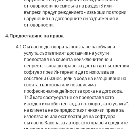
отговорности по смисъла на раздел 6 или -
въпреки предупреждението - извърши повторни
нарушения на договорните си задължения и
отговорности.
Предоставяне на права
Съгласно договора за ползване на облачна
услуга, съответният доставчик на услуги
предоставя на клиента неизключително и
непреотстъпващо право за достъп до съответни
софтуер през Интернет и да го използва за
собствени бизнес цели в хода на извършване на
своята търговска или независима
професионална дейност за срока на договора.
Тъй като софтуерът не се предоставя като
изходен или обектен код, а по-скоро „като услуга“,
на клиента не се предоставят никакви права за
използване или експлоатация на софтуера
съгласно Закона за авторското право и сродните
му права, с изключение на правото да зарежда