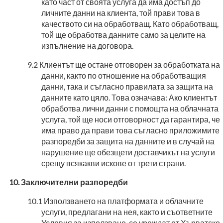
като част от своята услуга да има достъп до
личните данни на клиента, той прави това в
качеството си на обработващ. Като обработващ,
той ще обработва данните само за целите на
изпълнение на договора.
Клиентът ще остане отговорен за обработката на
данни, както по отношение на обработващия
данни, така и съгласно правилата за защита на
данните като цяло. Това означава: Ако клиентът
обработва лични данни с помощта на облачната
услуга, той ще носи отговорност да гарантира, че
има право да прави това съгласно приложимите
разпоредби за защита на данните и в случай на
нарушение ще обезщети доставчикът на услуги
срещу всякакви искове от трети страни.
Заключителни разпоредби
Използването на платформата и облачните
услуги, предлагани на нея, както и съответните
Условия за използване, се уреждат от Хърватско