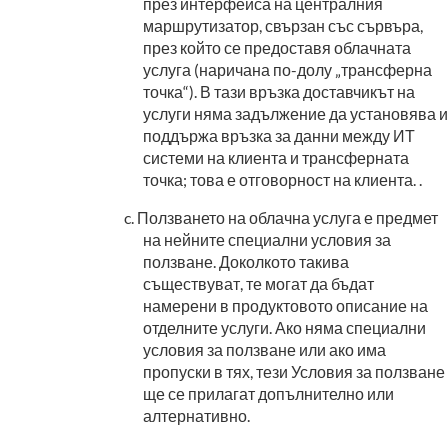
през интерфейса на централния
маршрутизатор, свързан със сървъра,
през който се предоставя облачната
услуга (наричана по-долу „трансферна
точка“). В тази връзка доставчикът на
услуги няма задължение да установява и
поддържа връзка за данни между ИТ
системи на клиента и трансферната
точка; това е отговорност на клиента. .
Ползването на облачна услуга е предмет
на нейните специални условия за
ползване. Доколкото такива
съществуват, те могат да бъдат
намерени в продуктовото описание на
отделните услуги. Ако няма специални
условия за ползване или ако има
пропуски в тях, тези Условия за ползване
ще се прилагат допълнително или
алтернативно.