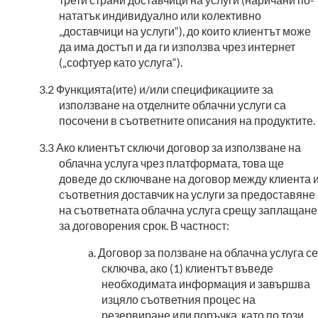
нататък индивидуално или колективно
„доставчици на услуги“), до които клиентът може
да има достъп и да ги използва чрез интернет
(„софтуер като услуга“).
Функцията(ите) и/или спецификациите за
използване на отделните облачни услуги са
посочени в съответните описания на продуктите.
Ако клиентът сключи договор за използване на
облачна услуга чрез платформата, това ще
доведе до сключване на договор между клиента 
съответния доставчик на услуги за предоставяне
на съответната облачна услуга срещу заплащане
за договорения срок. В частност:
Договор за ползване на облачна услуга се
сключва, ако (1) клиентът въведе
необходимата информация и завършва
изцяло съответния процес на
резервиране или поръчка, като по този