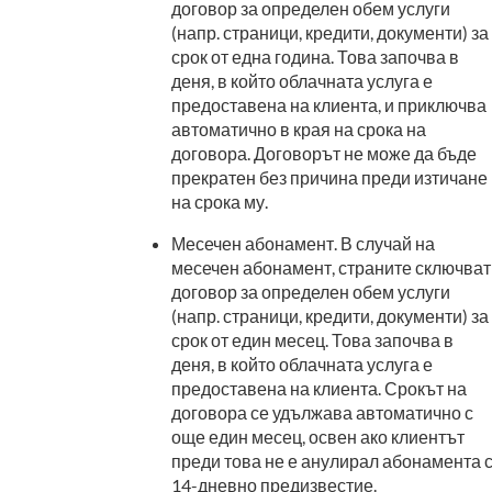
договор за определен обем услуги
(напр. страници, кредити, документи) за
срок от една година. Това започва в
деня, в който облачната услуга е
предоставена на клиента, и приключва
автоматично в края на срока на
договора. Договорът не може да бъде
прекратен без причина преди изтичане
на срока му.
Месечен абонамент. В случай на
месечен абонамент, страните сключват
договор за определен обем услуги
(напр. страници, кредити, документи) за
срок от един месец. Това започва в
деня, в който облачната услуга е
предоставена на клиента. Срокът на
договора се удължава автоматично с
още един месец, освен ако клиентът
преди това не е анулирал абонамента 
14-дневно предизвестие.