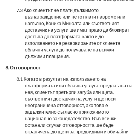
Ако клиентът не плати дължимото
възнаграждение или не го плати навреме или
напълно, Коника Минолта или съответният
доставчик на услуги ще имат право да блокират
достъпа до платформата, както и до
използването на резервираните от клиента
облачни услуги до получаване на всички
дължими плащания.
Отговорност
Когато в резултат на използването на
платформата или облачна услуга, предлагана на
нея, клиентът претърпи загуба или щета,
съответният доставчик на услуги ще носи
неограничена отговорност, ако това е
задължително съгласно приложимото
национално законодателство. Във всички
останали случаи отговорността ще бъде
ограничена до щети за предвидими и обичайни