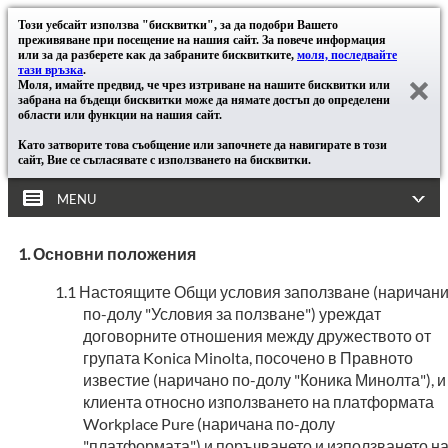
Този уебсайт използва "бисквитки", за да подобри Вашето
преживяване при посещение на нашия сайт. За повече информация
или за да разберете как да забраните бисквитките,
моля, последвайте
тази връзка
.
Моля, имайте предвид, че чрез изтриване на нашите бисквитки или
забрана на бъдещи бисквитки може да нямате достъп до определени
области или функции на нашия сайт.
Като затворите това съобщение или започнете да навигирате в този
сайт, Вие се съгласявате с използването на бисквитки.
MENU
Основни положения
Настоящите Общи условия заползване (наричан
по-долу "Условия за ползване") уреждат
договорните отношения между дружеството от
групата Konica Minolta, посочено в Правното
известие (наричано по-долу "Коника Минолта"), и
клиента относно използването на платформата
Workplace Pure (наричана по-долу
"платформата") и поръчването и използването н