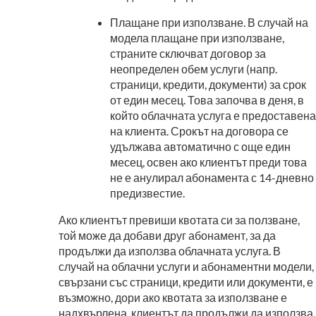
Плащане при използване. В случай на
модела плащане при използване,
страните сключват договор за
неопределен обем услуги (напр.
страници, кредити, документи) за срок
от един месец. Това започва в деня, в
който облачната услуга е предоставена
на клиента. Срокът на договора се
удължава автоматично с още един
месец, освен ако клиентът преди това
не е анулирал абонамента с 14-дневно
предизвестие.
Ако клиентът превиши квотата си за ползване,
той може да добави друг абонамент, за да
продължи да използва облачната услуга. В
случай на облачни услуги и абонаментни модели,
свързани със страници, кредити или документи, е
възможно, дори ако квотата за използване е
надхвърлена, клиентът да продължи да използва