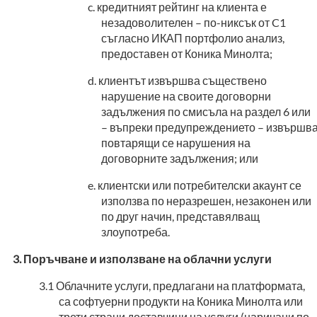
кредитният рейтинг на клиента е
незадоволителен – по-никсък от C1
съгласно ИКАП портфолио анализ,
предоставен от Коника Минолта;
клиентът извършва съществено
нарушение на своите договорни
задължения по смисъла на раздел 6 или
– въпреки предупреждението – извършв
повтарящи се нарушения на
договорните задължения; или
клиентски или потребителски акаунт се
използва по неразрешен, незаконен или
по друг начин, представялващ
злоупотреба.
Поръчване и използване на облачни услуги
Облачните услуги, предлагани на платформата,
са софтуерни продукти на Коника Минолта или
трети страни доставчици на услуги (наричани по-