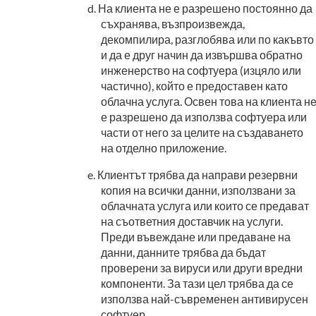
На клиента не е разрешено постоянно да
съхранява, възпроизвежда,
декомпилира, разглобява или по какъвто
и да е друг начин да извършва обратно
инженерство на софтуера (изцяло или
частично), който е предоставен като
облачна услуга. Освен това на клиента н
е разрешено да използва софтуера или
части от него за целите на създаването
на отделно приложение.
Клиентът трябва да направи резервни
копия на всички данни, използвани за
облачната услуга или които се предават
на съответния доставчик на услуги.
Преди въвеждане или предаване на
данни, данните трябва да бъдат
проверени за вируси или други вредни
компоненти. За тази цел трябва да се
използва най-съвременен антивирусен
софтуер.