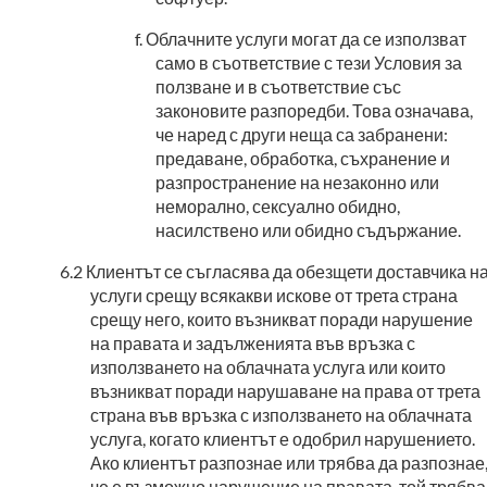
Облачните услуги могат да се използват
само в съответствие с тези Условия за
ползване и в съответствие със
законовите разпоредби. Това означава,
че наред с други неща са забранени:
предаване, обработка, съхранение и
разпространение на незаконно или
неморално, сексуално обидно,
насилствено или обидно съдържание.
Клиентът се съгласява да обезщети доставчика н
услуги срещу всякакви искове от трета страна
срещу него, които възникват поради нарушение
на правата и задълженията във връзка с
използването на облачната услуга или които
възникват поради нарушаване на права от трета
страна във връзка с използването на облачната
услуга, когато клиентът е одобрил нарушението.
Ако клиентът разпознае или трябва да разпознае
че е възможно нарушение на правата, той трябва