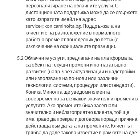
персонализиране на облачните услуги. С
дистанционната поддръжка може да се свържете
като изпратите имейл на адрес
service@konicaminolta.bg. Поддръжката на
клиенти е на разположение в нормалното
работно време от понеделник до петък (с
изключение на официалните празници).
Облачните услуги, предлагани на платформата,
са обект на текущи промени и по-нататъшно
развитие (напр. чрез актуализации и надстройки
или използване на по-нови или различни
технологии, системи, процедури или стандарти).
Коника Минолта ще уведоми клиента
своевременно за всякакви значителни промени в
услугите. Ако промените биха засегнали
значително и неблагоприятно клиента, той ще
има право да прекрати договора поради причина
действаща към датата на промените. Клиентът
трябва да даде такова известие в рамките на две