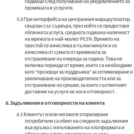
седмици след получаване на уведомлението за
промяната в услугите.
При интерфейса на централния маршрутизатор,
свързан със сървъра, през който се предоставя
облачната услуга, средната годишна наличност
на мрежата е най-малко 99,5%. Времето на
престой се изчислява в пълни минути и се
изчислява от сумата от времената за
отстраняване на повреда за година. Това не
включва периоди от време, които са необходими
като "прозорци за поддръжка" за оптимизиране и
увеличаване на производителността или за
отстраняване на грешки, за които съответният
доставчик на услуги не носи отговорност.
Задължения и отговорности на клиента
Клиентът и/или неговите оторизирани
потребители са обект на следните задължения
във връзка с използването на платформата и
облачните услуги, предлагани на нея::